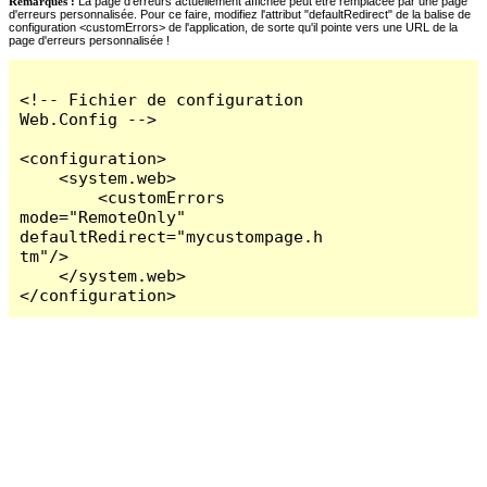
Remarques :
La page d'erreurs actuellement affichée peut être remplacée par une page
d'erreurs personnalisée. Pour ce faire, modifiez l'attribut "defaultRedirect" de la balise de
configuration <customErrors> de l'application, de sorte qu'il pointe vers une URL de la
page d'erreurs personnalisée !
<!-- Fichier de configuration 
Web.Config -->

<configuration>

    <system.web>

        <customErrors 
mode="RemoteOnly" 
defaultRedirect="mycustompage.h
tm"/>

    </system.web>

</configuration>