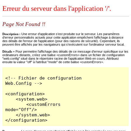
Erreur du serveur dans l'application '/'.
Page Not Found !!
Description :
Une erreur d'application s'est produite sur le serveur. Les paramètres
d'erreur personnalisés actuels pour cette application empêchent l'affichage à distance
des détails de l'erreur de l'application (pour des raisons de sécurité). Cependant, ils
peuvent être affichés par les navigateurs qui s'exécutent sur l'ordinateur serveur local.
Détails =
Pour permettre l'affichage des détails de ce message d'erreur spécifique sur les
ordinateurs distants, créez une balise <customErrors> dans un fichier de configuration
"web.config" situé dans le répertoire racine de l'application Web en cours. Attribuez
ensuite la valeur "off" à l'attribut "mode" de cette balise <customErrors>.
<!-- Fichier de configuration 
Web.Config -->

<configuration>

    <system.web>

        <customErrors 
mode="Off"/>

    </system.web>

</configuration>